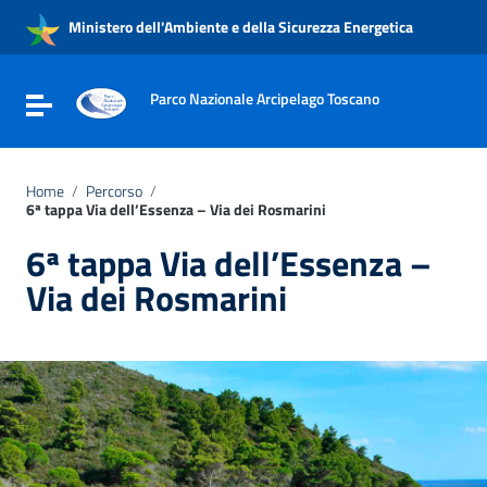
Vai ai contenuti
Ministero dell'Ambiente e della Sicurezza Energetica
Vai al menu di navigazione
Vai al footer
Parco Nazionale Arcipelago Toscano
Attiva / disattiva la navigazione
Home
/
Percorso
/
6ª tappa Via dell’Essenza – Via dei Rosmarini
6ª tappa Via dell’Essenza –
Via dei Rosmarini