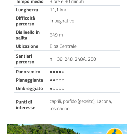
Tempo medio
3 ore e 30 minuti
Lunghezza
11,1 km
Difficoltà
impegnativo
percorso
Dislivello in
649 m
salita
Ubicazione
Elba Centrale
Sentieri
n. 138, 248, 248A, 250
percorso
Panoramico
●●●●○
Pianeggiante
●●○○○
Ombreggiato
●○○○○
caprili, porfido (geosito), Lacona,
Punti di
interesse
rosmarino