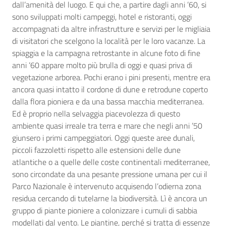
dall’amenità del luogo. E qui che, a partire dagli anni ’60, si
sono sviluppati molti campeggi, hotel e ristoranti, oggi
accompagnati da altre infrastrutture e servizi per le migliaia
di visitatori che scelgono la località per le loro vacanze. La
spiaggia e la campagna retrostante in alcune foto di fine
anni ’60 appare molto più brulla di oggi e quasi priva di
vegetazione arborea. Pochi erano i pini presenti, mentre era
ancora quasi intatto il cordone di dune e retrodune coperto
dalla flora pioniera e da una bassa macchia mediterranea.
Ed è proprio nella selvaggia piacevolezza di questo
ambiente quasi irreale tra terra e mare che negli anni ’50
giunsero i primi campeggiatori. Oggi queste aree dunali,
piccoli fazzoletti rispetto alle estensioni delle dune
atlantiche o a quelle delle coste continentali mediterranee,
sono circondate da una pesante pressione umana per cui il
Parco Nazionale è intervenuto acquisendo l’odierna zona
residua cercando di tutelarne la biodiversità. Lì è ancora un
gruppo di piante pioniere a colonizzare i cumuli di sabbia
modellati dal vento. Le piantine, perché si tratta di essenze