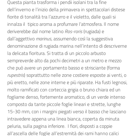
Questa pianta trasforma i pendii isolani tra la fine
dell’inverno e l’inizio della primavera in spettacolari distese
fiorite di tonalità tra l’azzurro e il violetto, dalle quali si
innalza il tipico aroma a profumare l’atmosfera. Il nome
deriverebbe dal nome latino
Ros-roris
(rugiada) e
dall’aggettivo
marinus
, assumendo così la suggestiva
denominazione di rugiada marina nell’intento di descriverne
la delicata fioritura. Si tratta di un piccolo arbusto
sempreverde alto da pochi decimetri a un metro e mezzo
che può avere un portamento basso e strisciante (forma
rupestris
) soprattutto nelle zone costiere esposte ai venti, o
più eretto, nelle zone interne e più riparate. Ha fusti legnosi,
molto ramificati con corteccia grigia o bruno chiara ed un
fogliame denso, fortemente aromatico, di un verde intenso
composto da tante piccole foglie lineari e strette, lunghe
15-30 mm, con i margini piegati verso il basso che lasciano
intravedere appena una linea bianca, coperta da minuta
peluria, sulla pagina inferiore. I fiori, disposti a coppie
all’ascella delle foglie all’estremità dei rami hanno calici