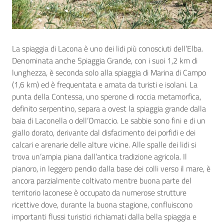
La spiaggia di Lacona è uno dei lidi più conosciuti dell’Elba.
Denominata anche Spiaggia Grande, con i suoi 1,2 km di
lunghezza, è seconda solo alla spiaggia di Marina di Campo
(1,6 km) ed è frequentata e amata da turisti e isolani. La
punta della Contessa, uno sperone di roccia metamorfica,
definito serpentino, separa a ovest la spiaggia grande dalla
baia di Laconella o dell’Omaccio. Le sabbie sono fini e di un
giallo dorato, derivante dal disfacimento dei porfidi e dei
calcari e arenarie delle alture vicine. Alle spalle dei lidi si
trova un’ampia piana dall’antica tradizione agricola. Il
pianoro, in leggero pendio dalla base dei colli verso il mare, è
ancora parzialmente coltivato mentre buona parte del
territorio laconese è occupato da numerose strutture
ricettive dove, durante la buona stagione, confluiscono
importanti flussi turistici richiamati dalla bella spiaggia e