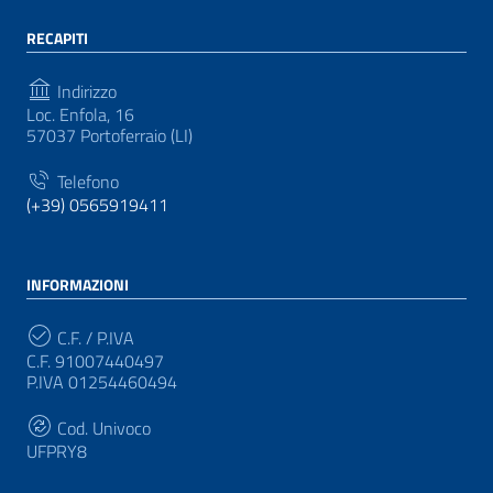
RECAPITI
Indirizzo
Loc. Enfola, 16
57037 Portoferraio (LI)
Telefono
(+39) 0565919411
INFORMAZIONI
C.F. / P.IVA
C.F. 91007440497
P.IVA 01254460494
Cod. Univoco
UFPRY8