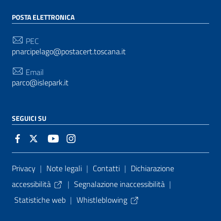
POSTA ELETTRONICA
PEC
pnarcipelago@postacert.toscana.it
Email
parco@islepark.it
SEGUICI SU
Sezione Link Utili
Privacy
|
Note legali
|
Contatti
|
Dichiarazione
accessibilità
|
Segnalazione inaccessibilità
|
Statistiche web
|
Whistleblowing