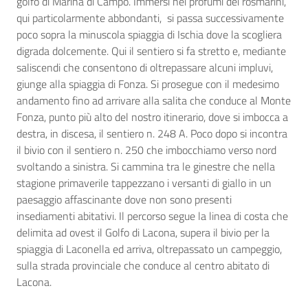
golfo di Marina di Campo. Immersi nei profumi dei rosmarini,
qui particolarmente abbondanti, si passa successivamente
poco sopra la minuscola spiaggia di Ischia dove la scogliera
digrada dolcemente. Qui il sentiero si fa stretto e, mediante
saliscendi che consentono di oltrepassare alcuni impluvi,
giunge alla spiaggia di Fonza. Si prosegue con il medesimo
andamento fino ad arrivare alla salita che conduce al Monte
Fonza, punto più alto del nostro itinerario, dove si imbocca a
destra, in discesa, il sentiero n. 248 A. Poco dopo si incontra
il bivio con il sentiero n. 250 che imbocchiamo verso nord
svoltando a sinistra. Si cammina tra le ginestre che nella
stagione primaverile tappezzano i versanti di giallo in un
paesaggio affascinante dove non sono presenti
insediamenti abitativi. Il percorso segue la linea di costa che
delimita ad ovest il Golfo di Lacona, supera il bivio per la
spiaggia di Laconella ed arriva, oltrepassato un campeggio,
sulla strada provinciale che conduce al centro abitato di
Lacona.