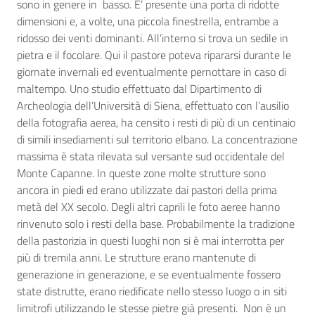
sono in genere in basso. E’ presente una porta di ridotte
dimensioni e, a volte, una piccola finestrella, entrambe a
ridosso dei venti dominanti. All’interno si trova un sedile in
pietra e il focolare. Qui il pastore poteva ripararsi durante le
giornate invernali ed eventualmente pernottare in caso di
maltempo. Uno studio effettuato dal Dipartimento di
Archeologia dell’Università di Siena, effettuato con l’ausilio
della fotografia aerea, ha censito i resti di più di un centinaio
di simili insediamenti sul territorio elbano. La concentrazione
massima è stata rilevata sul versante sud occidentale del
Monte Capanne. In queste zone molte strutture sono
ancora in piedi ed erano utilizzate dai pastori della prima
metà del XX secolo. Degli altri caprili le foto aeree hanno
rinvenuto solo i resti della base. Probabilmente la tradizione
della pastorizia in questi luoghi non si è mai interrotta per
più di tremila anni. Le strutture erano mantenute di
generazione in generazione, e se eventualmente fossero
state distrutte, erano riedificate nello stesso luogo o in siti
limitrofi utilizzando le stesse pietre già presenti. Non è un