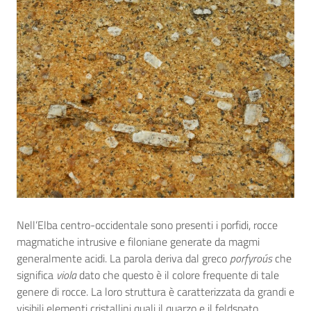
Nell’Elba centro-occidentale sono presenti i porfidi, rocce
magmatiche intrusive e filoniane generate da magmi
generalmente acidi. La parola deriva dal greco
porfyroús
che
significa
viola
dato che questo è il colore frequente di tale
genere di rocce. La loro struttura è caratterizzata da grandi e
visibili elementi cristallini quali il quarzo e il feldspato