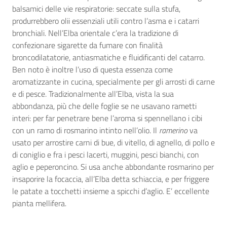
balsamici delle vie respiratorie: seccate sulla stufa,
produrrebbero olii essenziali utili contro l’asma e i catarri
bronchiali. Nell’Elba orientale c’era la tradizione di
confezionare sigarette da fumare con finalità
broncodilatatorie, antiasmatiche e fluidificanti del catarro.
Ben noto è inoltre l’uso di questa essenza come
aromatizzante in cucina, specialmente per gli arrosti di carne
e di pesce. Tradizionalmente all’Elba, vista la sua
abbondanza, più che delle foglie se ne usavano rametti
interi: per far penetrare bene l’aroma si spennellano i cibi
con un ramo di rosmarino intinto nell’olio. Il
ramerino
va
usato per arrostire carni di bue, di vitello, di agnello, di pollo e
di coniglio e fra i pesci lacerti, muggini, pesci bianchi, con
aglio e peperoncino. Si usa anche abbondante rosmarino per
insaporire la focaccia, all’Elba detta schiaccia, e per friggere
le patate a tocchetti insieme a spicchi d’aglio. E’ eccellente
pianta mellifera.