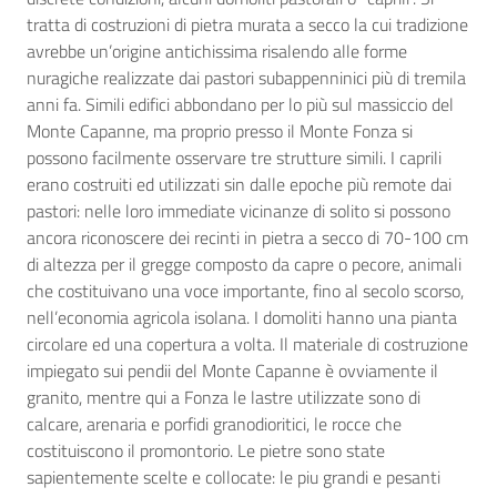
tratta di costruzioni di pietra murata a secco la cui tradizione
avrebbe un’origine antichissima risalendo alle forme
nuragiche realizzate dai pastori subappenninici più di tremila
anni fa. Simili edifici abbondano per lo più sul massiccio del
Monte Capanne, ma proprio presso il Monte Fonza si
possono facilmente osservare tre strutture simili. I caprili
erano costruiti ed utilizzati sin dalle epoche più remote dai
pastori: nelle loro immediate vicinanze di solito si possono
ancora riconoscere dei recinti in pietra a secco di 70-100 cm
di altezza per il gregge composto da capre o pecore, animali
che costituivano una voce importante, fino al secolo scorso,
nell’economia agricola isolana. I domoliti hanno una pianta
circolare ed una copertura a volta. Il materiale di costruzione
impiegato sui pendii del Monte Capanne è ovviamente il
granito, mentre qui a Fonza le lastre utilizzate sono di
calcare, arenaria e porfidi granodioritici, le rocce che
costituiscono il promontorio. Le pietre sono state
sapientemente scelte e collocate: le piu grandi e pesanti