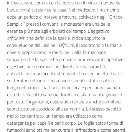
intrecciavano corone con l’alloro e con il mirto, in onore dei
Lari, divinità tutelari della casa. Nel medioevo il rosmarino
ebbe un periodo di notevole fortuna: coltivato negli “Orti dei
Semplici” presso i conventi e monasteri era una delle
essenze più note agli erboristi del tempo. L’aggettivo
officinalis,
che definisce la specie, indica appunto la
consuetudine dell’uso nell’
Officium
, il laboratorio o farmacia
dove si preparavano le medicine. Dalla farmacopea
sappiamo che la specie ha proprietà aromatizzanti, aperitive,
digestive, antispasmodiche, diuretiche, balsamiche,
antisettiche, rubefacenti, stimolanti. Da ricerche effettuate
sul territorio elbano il rosmarino sarebbe stato usato a
lungo nella medicina tradizionale locale per curare svariati
disturbi. Il decotto sarebbe diuretico e sfiammante generico
per tutto l’organismo, depurativo renale e anche sonnifero,
soprattutto se associato alla camomilla. Lo stesso decotto,
molto concentrato, un tempo era utilizzato come
detergente per capelli e per il corpo. Le foglie sotto forma di
fumacchi sono ottime per curare il raffreddore e come agenti