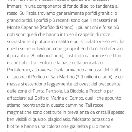
immersi in una componente di fondo di solito tendente al
rosso. Sull’isola troviamo generalmente porfidi granitici o
granodioritici. I porfidi più recenti sono quelli incassati nel
Monte Capanne (Porfido di Orano); i più antichi e forse più
noti sono quelli che hanno intruso il cappello di rocce
sovrastante il plutone in risalita e poi scivolato verso est. Tra
questi se ne individuano due gruppi: il Porfido di Portoferraio,
il più antico (8 milioni di anni), costituito da ammassi e filoni
riscontrabili tra l’Enfola e la base della penisola di
Portoferraio, attraversa l’isola arrivando a ridosso del Golfo
di Lacona; il Porfido di San Martino (7,3 milioni di anni) le cui
masse si estendono leggermente ad ovest del precedente,
dalle zone di Punta Penisola, La Biodola e Procchio per
affacciarsi sul Golfo di Marina di Campo, quelli che appunto
stiamo incontrando in questo cammino. Tali rocce
magmatiche sono costituite in prevalenza da cristalli spesso
ben visibili di quarzo, plagioclasio, feldspato potassico e
biotite e hanno una colorazione giallastra più o meno