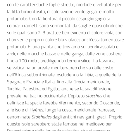
con le caratteristiche foglie strette, morbide e vellutate per
la fitta tomentosità, di colorazione verde grigia e molto
profumate. Con la fioritura il piccolo cespuglio grigio si
colora: i rametti sono sormontati da spighe quasi cilindriche
sulle quali sono 2-3 brattee ben evidenti di colore viola, con
i fiori veri e propri di colore blu violacei, anch’essi tomentosi e
profumati. E’ una pianta che troviamo sui pendii assolati e
aridi, nelle macchie basse e nelle gariga, dalle zone costiere
fino a 700 metri, prediligendo i terreni silicei. La lavanda
selvatica ha un areale mediterraneo che va dalle coste
dell’Africa settentrionale, escludendo la Libia, a quelle della
Spagna e Francia e Italia, fino alla Grecia meridionale,
Turchia, Palestina ed Egitto, anche se la sua diffusione
prevale nel bacino occidentale. L’epiteto
stoechas
che
definisce la specie farebbe riferimento, secondo Dioscoride,
alle isole di Hyères, lungo la costa meridionale francese,
denominate
Stoichades
dagli antichi naviganti greci. Proprio
queste isole sarebbero state famose nel medioevo per
l’esportazione della lavanda selvatica che vi cresceva