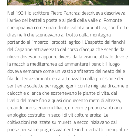
Nel 1931 lo scrittore Pietro Pancrazi descriveva descriveva
l’arrivo del battello postale ai piedi della valle di Pomonte
che appariva come una ridente vallata produttiva, con frotte
di asinelli che scendevano al trotto dalla montagna
portando all’imbarco i prodotti agricoli. L’aspetto dei fianchi
del Capanne attraversato dal corso d’acqua che scende dal
rilievo dovevano apparire diversi dalla visione attuale dove è
la macchia mediterranea ad ammantare i pendii: il luogo
doveva sembrare come un vasto anfiteatro delineato dalle
fila dei terrazzamenti e caratterizzato dalla precisione dei
sentieri e scalette per raggiungerli, con le migliaia di canne e
calocchie di erica che sostenevano le piante di vite, dal
livello del mare fino a quasi cinquecento metri di altezza,
creando uno scenario idilliaco, un vero e proprio santuario
enologico costruito in secoli di viticoltura eroica. Le
coltivazioni realizzate su muretti a secco iniziavano dal
paese per salire progressivamente in brevi tratti lineari, altre