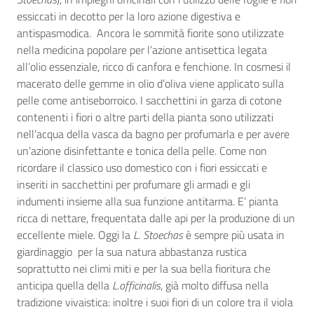
essiccati in decotto per la loro azione digestiva e
antispasmodica. Ancora le sommità fiorite sono utilizzate
nella medicina popolare per l’azione antisettica legata
all’olio essenziale, ricco di canfora e fenchione. In cosmesi il
macerato delle gemme in olio d’oliva viene applicato sulla
pelle come antiseborroico. I sacchettini in garza di cotone
contenenti i fiori o altre parti della pianta sono utilizzati
nell’acqua della vasca da bagno per profumarla e per avere
un’azione disinfettante e tonica della pelle. Come non
ricordare il classico uso domestico con i fiori essiccati e
inseriti in sacchettini per profumare gli armadi e gli
indumenti insieme alla sua funzione antitarma. E’ pianta
ricca di nettare, frequentata dalle api per la produzione di un
eccellente miele. Oggi la
L. Stoechas
è sempre più usata in
giardinaggio per la sua natura abbastanza rustica
soprattutto nei climi miti e per la sua bella fioritura che
anticipa quella della
L.officinalis
, già molto diffusa nella
tradizione vivaistica: inoltre i suoi fiori di un colore tra il viola