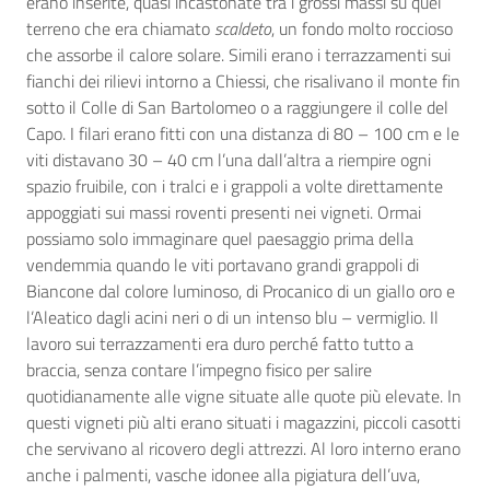
erano inserite, quasi incastonate tra i grossi massi su quel
terreno che era chiamato
scaldeto
, un fondo molto roccioso
che assorbe il calore solare. Simili erano i terrazzamenti sui
fianchi dei rilievi intorno a Chiessi, che risalivano il monte fin
sotto il Colle di San Bartolomeo o a raggiungere il colle del
Capo. I filari erano fitti con una distanza di 80 – 100 cm e le
viti distavano 30 – 40 cm l’una dall’altra a riempire ogni
spazio fruibile, con i tralci e i grappoli a volte direttamente
appoggiati sui massi roventi presenti nei vigneti. Ormai
possiamo solo immaginare quel paesaggio prima della
vendemmia quando le viti portavano grandi grappoli di
Biancone dal colore luminoso, di Procanico di un giallo oro e
l’Aleatico dagli acini neri o di un intenso blu – vermiglio. Il
lavoro sui terrazzamenti era duro perché fatto tutto a
braccia, senza contare l’impegno fisico per salire
quotidianamente alle vigne situate alle quote più elevate. In
questi vigneti più alti erano situati i magazzini, piccoli casotti
che servivano al ricovero degli attrezzi. Al loro interno erano
anche i palmenti, vasche idonee alla pigiatura dell’uva,