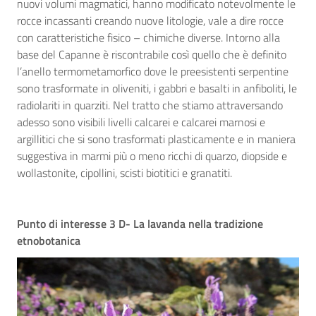
nuovi volumi magmatici, hanno modificato notevolmente le
rocce incassanti creando nuove litologie, vale a dire rocce
con caratteristiche fisico – chimiche diverse. Intorno alla
base del Capanne è riscontrabile così quello che è definito
l’anello termometamorfico dove le preesistenti serpentine
sono trasformate in oliveniti, i gabbri e basalti in anfiboliti, le
radiolariti in quarziti. Nel tratto che stiamo attraversando
adesso sono visibili livelli calcarei e calcarei marnosi e
argillitici che si sono trasformati plasticamente e in maniera
suggestiva in marmi più o meno ricchi di quarzo, diopside e
wollastonite, cipollini, scisti biotitici e granatiti.
Punto di interesse 3 D- La lavanda nella tradizione
etnobotanica