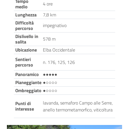
Tempo
4 ore
medio
Lunghezza
7,8 km
Difficoltà
impegnativo
percorso
Dislivello in
578 m
salita
Ubicazione
Elba Occidentale
Sentieri
n. 176, 125, 126
percorso
Panoramico
●●●●●
Pianeggiante
●○○○○
Ombreggiato
●○○○○
lavanda, semaforo Campo alle Serre,
Punti di
interesse
anello termometamorfico, viticoltura