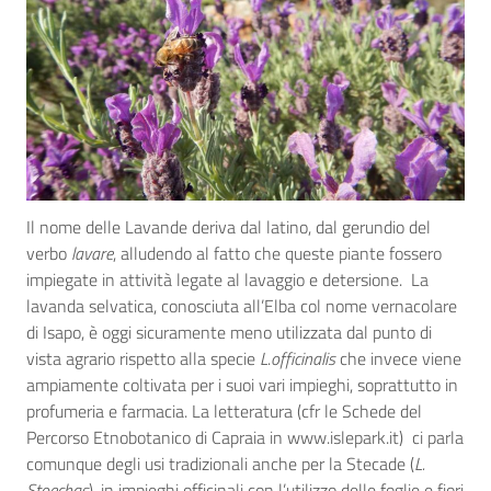
Il nome delle Lavande deriva dal latino, dal gerundio del
verbo
lavare
, alludendo al fatto che queste piante fossero
impiegate in attività legate al lavaggio e detersione. La
lavanda selvatica, conosciuta all’Elba col nome vernacolare
di Isapo, è oggi sicuramente meno utilizzata dal punto di
vista agrario rispetto alla specie
L.officinalis
che invece viene
ampiamente coltivata per i suoi vari impieghi, soprattutto in
profumeria e farmacia. La letteratura (cfr le Schede del
Percorso Etnobotanico di Capraia in www.islepark.it) ci parla
comunque degli usi tradizionali anche per la Stecade (
L.
Stoechas
), in impieghi officinali con l’utilizzo delle foglie e fiori