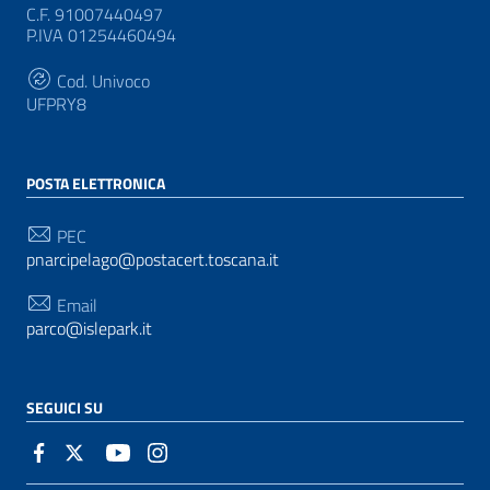
C.F. 91007440497
P.IVA 01254460494
Cod. Univoco
UFPRY8
POSTA ELETTRONICA
PEC
pnarcipelago@postacert.toscana.it
Email
parco@islepark.it
SEGUICI SU