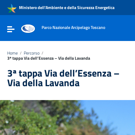
Vai ai contenuti
Ministero dell'Ambiente e della Sicurezza Energetica
Vai al menu di navigazione
Vai al footer
Parco Nazionale Arcipelago Toscano
Attiva / disattiva la navigazione
Home
/
Percorso
/
3ª tappa Via dell’Essenza – Via della Lavanda
3ª tappa Via dell’Essenza –
Via della Lavanda