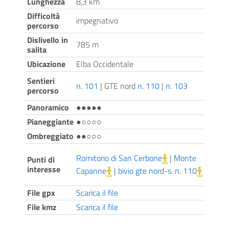
Lunghezza
8,3 km
Difficoltà
impegnativo
percorso
Dislivello in
785 m
salita
Ubicazione
Elba Occidentale
Sentieri
n. 101
| GTE nord
n. 110
|
n. 103
percorso
Panoramico
●●●●●
Pianeggiante
●○○○○
Ombreggiato
●●○○○
Romitorio di San Cerbone
|
Monte
Punti di
interesse
Capanne
|
bivio gte nord-s. n. 110
File gpx
Scarica il file
File kmz
Scarica il file