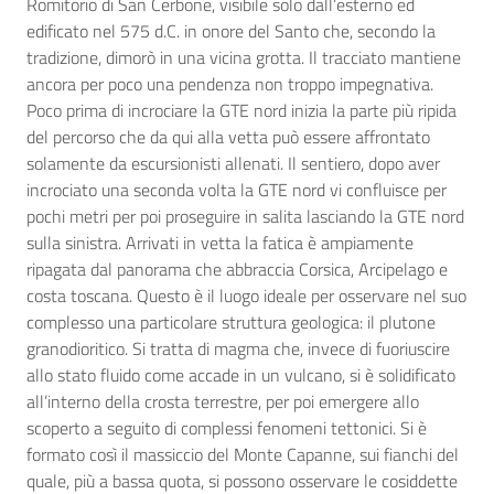
Romitorio di San Cerbone, visibile solo dall’esterno ed
edificato nel 575 d.C. in onore del Santo che, secondo la
tradizione, dimorò in una vicina grotta. Il tracciato mantiene
ancora per poco una pendenza non troppo impegnativa.
Poco prima di incrociare la GTE nord inizia la parte più ripida
del percorso che da qui alla vetta può essere affrontato
solamente da escursionisti allenati. Il sentiero, dopo aver
incrociato una seconda volta la GTE nord vi confluisce per
pochi metri per poi proseguire in salita lasciando la GTE nord
sulla sinistra. Arrivati in vetta la fatica è ampiamente
ripagata dal panorama che abbraccia Corsica, Arcipelago e
costa toscana. Questo è il luogo ideale per osservare nel suo
complesso una particolare struttura geologica: il plutone
granodioritico. Si tratta di magma che, invece di fuoriuscire
allo stato fluido come accade in un vulcano, si è solidificato
all’interno della crosta terrestre, per poi emergere allo
scoperto a seguito di complessi fenomeni tettonici. Si è
formato così il massiccio del Monte Capanne, sui fianchi del
quale, più a bassa quota, si possono osservare le cosiddette