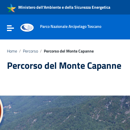
Vai ai contenuti
Ministero dell'Ambiente e della Sicurezza Energetica
Vai al menu di navigazione
Vai al footer
Parco Nazionale Arcipelago Toscano
Attiva / disattiva la navigazione
Home
/
Percorso
/
Percorso del Monte Capanne
Percorso del Monte Capanne