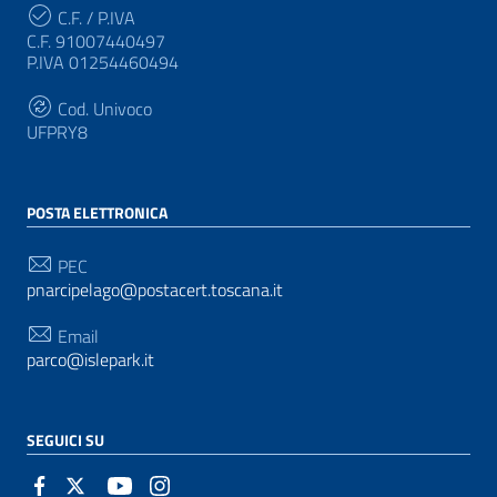
C.F. / P.IVA
C.F. 91007440497
P.IVA 01254460494
Cod. Univoco
UFPRY8
POSTA ELETTRONICA
PEC
pnarcipelago@postacert.toscana.it
Email
parco@islepark.it
SEGUICI SU