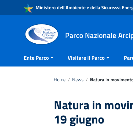
Vai ai contenuti
Ministero dell'Ambiente e della Sicurezza Ener
Vai al menu di navigazione
Vai al footer
Parco Nazionale Arci
Ente Parco
Visitare il Parco
Par
Home
/
News
/
Natura in movimento
Natura in movi
19 giugno