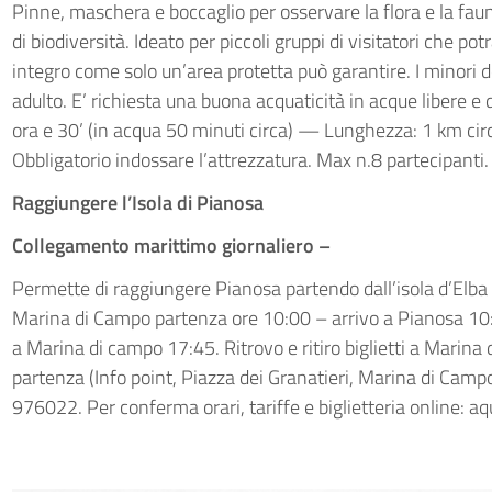
Pinne, maschera e boccaglio per osservare la flora e la faun
di biodiversità. Ideato per piccoli gruppi di visitatori che
integro come solo un’area protetta può garantire. I minor
adulto. E’ richiesta una buona acquaticità in acque libere e 
ora e 30’ (in acqua 50 minuti circa) — Lunghezza: 1 km ci
Obbligatorio indossare l’attrezzatura. Max n.8 partecipanti.
Raggiungere l’Isola di Pianosa
Collegamento marittimo giornaliero –
Permette di raggiungere Pianosa partendo dall’isola d’Elb
Marina di Campo partenza ore 10:00 – arrivo a Pianosa 10:
a Marina di campo 17:45. Ritrovo e ritiro biglietti a Marin
partenza (Info point, Piazza dei Granatieri, Marina di Campo
976022. Per conferma orari, tariffe e biglietteria online: aq