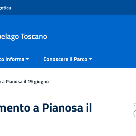
getica
pelago Toscano
co informa
Conoscere il Parco
 a Pianosa il 19 giugno
mento a Pianosa il
C