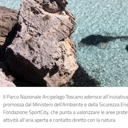
Il Parco Nazionale Arcipelago Toscano aderisce all’iniziativ
promossa dal Ministero dell’Ambiente e della Sicurezza En
Fondazione SportCity, che punta a valorizzare le aree prote
attività all’aria aperta e contatto diretto con la natura.