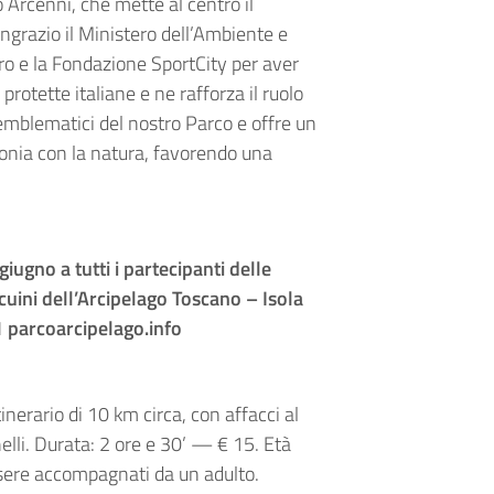
Arcenni, che mette al centro il
ingrazio il Ministero dell’Ambiente e
aro e la Fondazione SportCity per aver
rotette italiane e ne rafforza il ruolo
 emblematici del nostro Parco e offre un
onia con la natura, favorendo una
iugno a tutti i partecipanti delle
cuini dell’Arcipelago Toscano – Isola
1 parcoarcipelago.info
inerario di 10 km circa, con affacci al
elli. Durata: 2 ore e 30’ — € 15. Età
sere accompagnati da un adulto.