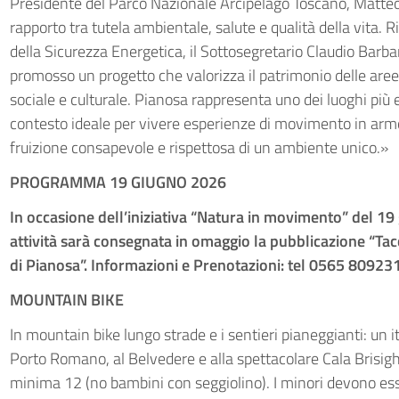
Presidente del Parco Nazionale Arcipelago Toscano, Matteo 
rapporto tra tutela ambientale, salute e qualità della vita. R
della Sicurezza Energetica, il Sottosegretario Claudio Barb
promosso un progetto che valorizza il patrimonio delle aree p
sociale e culturale. Pianosa rappresenta uno dei luoghi più
contesto ideale per vivere esperienze di movimento in arm
fruizione consapevole e rispettosa di un ambiente unico.»
PROGRAMMA 19 GIUGNO 2026
In occasione dell’iniziativa “Natura in movimento” del 19 g
attività sarà consegnata in omaggio la pubblicazione “Tac
di Pianosa”. Informazioni e Prenotazioni: tel 0565 80923
MOUNTAIN BIKE
In mountain bike lungo strade e i sentieri pianeggianti: un it
Porto Romano, al Belvedere e alla spettacolare Cala Brisigh
minima 12 (no bambini con seggiolino). I minori devono es