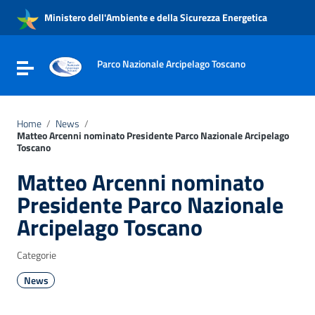
Vai ai contenuti
Ministero dell'Ambiente e della Sicurezza Energetica
Vai al menu di navigazione
Vai al footer
Parco Nazionale Arcipelago Toscano
Attiva / disattiva la navigazione
Home
/
News
/
Matteo Arcenni nominato Presidente Parco Nazionale Arcipelago
Toscano
Matteo Arcenni nominato
Presidente Parco Nazionale
Arcipelago Toscano
Categorie
News