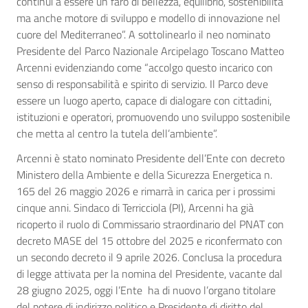
continui a essere un faro di bellezza, equilibrio, sostenibilità
ma anche motore di sviluppo e modello di innovazione nel
cuore del Mediterraneo”. A sottolinearlo il neo nominato
Presidente del Parco Nazionale Arcipelago Toscano Matteo
Arcenni evidenziando come “accolgo questo incarico con
senso di responsabilità e spirito di servizio. Il Parco deve
essere un luogo aperto, capace di dialogare con cittadini,
istituzioni e operatori, promuovendo uno sviluppo sostenibile
che metta al centro la tutela dell’ambiente”.
Arcenni è stato nominato Presidente dell’Ente con decreto
Ministero della Ambiente e della Sicurezza Energetica n.
165 del 26 maggio 2026 e rimarrà in carica per i prossimi
cinque anni. Sindaco di Terricciola (PI), Arcenni ha già
ricoperto il ruolo di Commissario straordinario del PNAT con
decreto MASE del 15 ottobre del 2025 e riconfermato con
un secondo decreto il 9 aprile 2026. Conclusa la procedura
di legge attivata per la nomina del Presidente, vacante dal
28 giugno 2025, oggi l’Ente ha di nuovo l’organo titolare
del potere di indirizzo politico e Presidente di diritto del