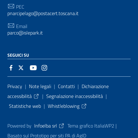
PEC
pnarcipelago@postacert.toscana.it
Email
parco@islepark.it
SEGUICI SU
Sezione Link Utili
Privacy
|
Note legali
|
Contatti
|
Dichiarazione
accessibilità
|
Segnalazione inaccessibilità
|
Statistiche web
|
Whistleblowing
Powered by
Infoelba srl
Tema grafico ItaliaWP2 |
Basato sul Prototipo per siti PA di AgID