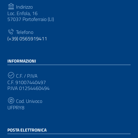
Indirizzo
Loc. Enfola, 16
57037 Portoferraio (LI)
Telefono
(+39) 0565919411
INFORMAZIONI
C.F. / P.IVA
C.F. 91007440497
P.IVA 01254460494
Cod. Univoco
UFPRY8
POSTA ELETTRONICA