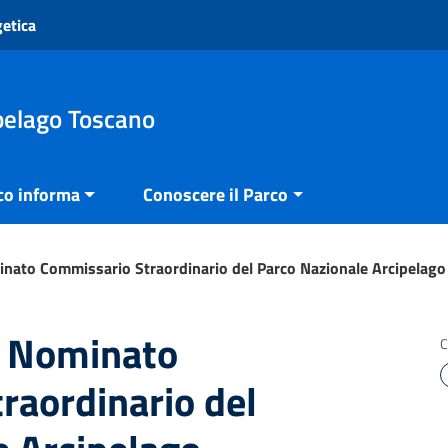
getica
pelago Toscano
co informa
Conoscere il Parco
nato Commissario Straordinario del Parco Nazionale Arcipelago
i Nominato
C
raordinario del