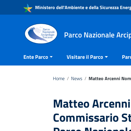
Vai ai contenuti
Ministero dell'Ambiente e della Sicurezza Ener
Vai al menu di navigazione
Vai al footer
Parco Nazionale Arci
Ente Parco
Visitare il Parco
Par
Home
/
News
/
Matteo Arcenni Nomi
Matteo Arcenn
Commissario St