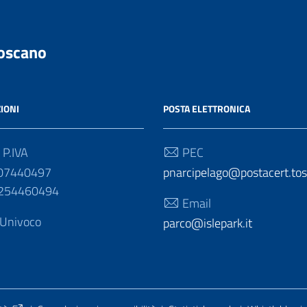
Toscano
IONI
POSTA ELETTRONICA
 P.IVA
PEC
007440497
pnarcipelago@postacert.tos
1254460494
Email
 Univoco
parco@islepark.it