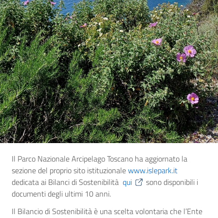
Il Parco Nazionale Arcipelago Toscano ha aggiornato la
sezione del proprio sito istituzionale
www.islepark.it
dedicata ai Bilanci di Sostenibilità
qui
sono disponibili i
documenti degli ultimi 10 anni.
Il Bilancio di Sostenibilità è una scelta volontaria che l’Ente