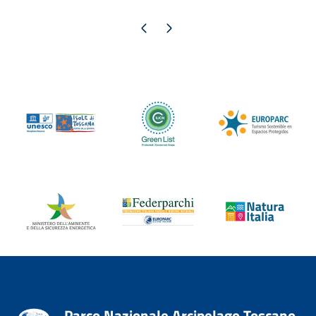
Pagina precedente
Pagina successiva
Parco Nazionale Arcipelago Toscano