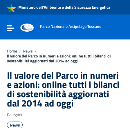
Vai ai contenuti
Ministero dell'Ambiente e della Sicurezza Energetica
Vai al menu di navigazione
Vai al footer
Parco Nazionale Arcipelago Toscano
Attiva / disattiva la navigazione
Home
/
News
/
Il valore del Parco in numeri e azioni: online tutti i bilanci di
sostenibilità aggiornati dal 2014 ad oggi
Il valore del Parco in numeri
e azioni: online tutti i bilanci
di sostenibilità aggiornati
dal 2014 ad oggi
Categorie
News