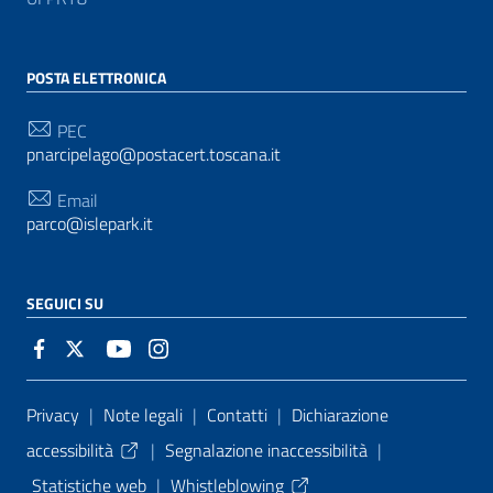
POSTA ELETTRONICA
PEC
pnarcipelago@postacert.toscana.it
Email
parco@islepark.it
SEGUICI SU
Sezione Link Utili
Privacy
|
Note legali
|
Contatti
|
Dichiarazione
accessibilità
|
Segnalazione inaccessibilità
|
Statistiche web
|
Whistleblowing