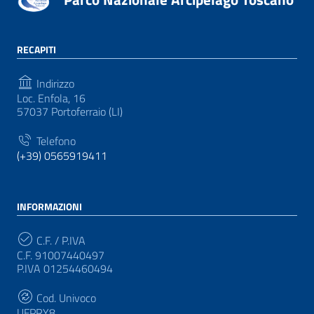
RECAPITI
Indirizzo
Loc. Enfola, 16
57037 Portoferraio (LI)
Telefono
(+39) 0565919411
INFORMAZIONI
C.F. / P.IVA
C.F. 91007440497
P.IVA 01254460494
Cod. Univoco
UFPRY8