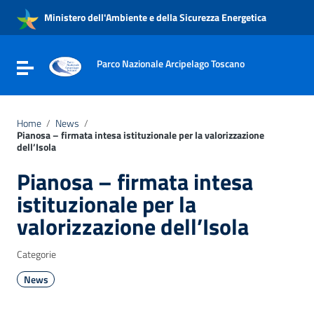
Vai ai contenuti
Ministero dell'Ambiente e della Sicurezza Energetica
Vai al menu di navigazione
Vai al footer
Parco Nazionale Arcipelago Toscano
Attiva / disattiva la navigazione
Home
/
News
/
Pianosa – firmata intesa istituzionale per la valorizzazione
dell’Isola
Pianosa – firmata intesa
istituzionale per la
valorizzazione dell’Isola
Categorie
News