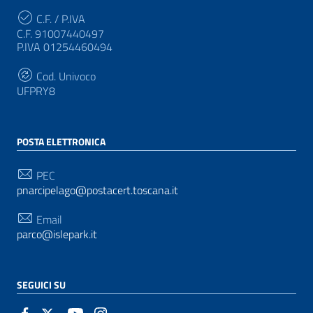
C.F. / P.IVA
C.F. 91007440497
P.IVA 01254460494
Cod. Univoco
UFPRY8
POSTA ELETTRONICA
PEC
pnarcipelago@postacert.toscana.it
Email
parco@islepark.it
SEGUICI SU