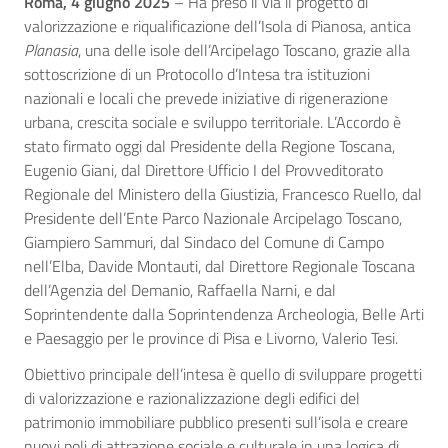
Roma, 4 giugno 2025
– Ha preso il via il progetto di
valorizzazione e riqualificazione dell’Isola di Pianosa, antica
Planasia
, una delle isole dell’Arcipelago Toscano, grazie alla
sottoscrizione di un Protocollo d’Intesa tra istituzioni
nazionali e locali che prevede iniziative di rigenerazione
urbana, crescita sociale e sviluppo territoriale. L’Accordo è
stato firmato oggi dal Presidente della Regione Toscana,
Eugenio Giani, dal Direttore Ufficio I del Provveditorato
Regionale del Ministero della Giustizia, Francesco Ruello, dal
Presidente dell’Ente Parco Nazionale Arcipelago Toscano,
Giampiero Sammuri, dal Sindaco del Comune di Campo
nell’Elba, Davide Montauti, dal Direttore Regionale Toscana
dell’Agenzia del Demanio, Raffaella Narni, e dal
Soprintendente dalla Soprintendenza Archeologia, Belle Arti
e Paesaggio per le province di Pisa e Livorno, Valerio Tesi.
Obiettivo principale dell’intesa è quello di sviluppare progetti
di valorizzazione e razionalizzazione degli edifici del
patrimonio immobiliare pubblico presenti sull’isola e creare
nuovi poli di attrazione sociale e culturale in una logica di