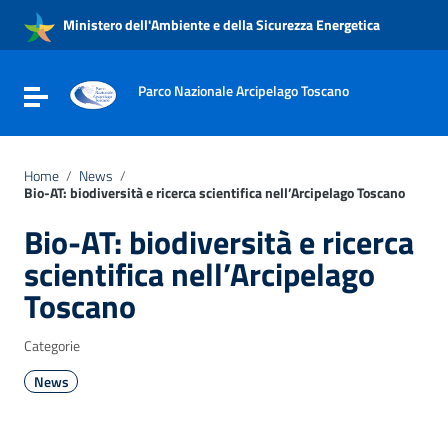
Vai ai contenuti
Ministero dell'Ambiente e della Sicurezza Energetica
Vai al menu di navigazione
Vai al footer
Parco Nazionale Arcipelago Toscano
Attiva / disattiva la navigazione
Home
/
News
/
Bio-AT: biodiversità e ricerca scientifica nell’Arcipelago Toscano
Bio-AT: biodiversità e ricerca
scientifica nell’Arcipelago
Toscano
Categorie
News