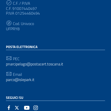
C.F. / P.IVA
C.F. 91007440497
P.IVA 01254460494
Cod. Univoco
UFPRY8
POSTA ELETTRONICA
PEC
pnarcipelago@postacert.toscana.it
Email
parco@islepark.it
SEGUICI SU