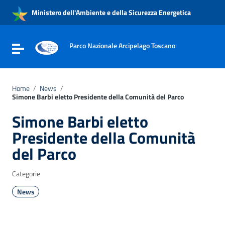
Vai ai contenuti
Ministero dell'Ambiente e della Sicurezza Energetica
Vai al menu di navigazione
Vai al footer
Parco Nazionale Arcipelago Toscano
Attiva / disattiva la navigazione
Home
/
News
/
Simone Barbi eletto Presidente della Comunità del Parco
Simone Barbi eletto
Presidente della Comunità
del Parco
Categorie
News