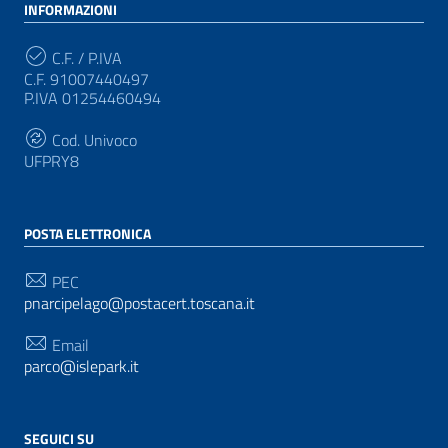
INFORMAZIONI
C.F. / P.IVA
C.F. 91007440497
P.IVA 01254460494
Cod. Univoco
UFPRY8
POSTA ELETTRONICA
PEC
pnarcipelago@postacert.toscana.it
Email
parco@islepark.it
SEGUICI SU