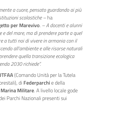
larmente a cuore, pensato guardando ai più
stituzioni scolastiche –
ha
getto per Marevivo
. – A docenti e alunni
 e del mare, ma di prendere parte a quel
 a tutti noi di vivere in armonia con il
endo all’ambiente e alle risorse naturali
aprendere quella transizione ecologica
Agenda 2030 richiede”.
UTFAA
(Comando Unità per la Tutela
restali), di
Federparchi
e della
a
Marina Militare
. A livello locale gode
 dei Parchi Nazionali presenti sui