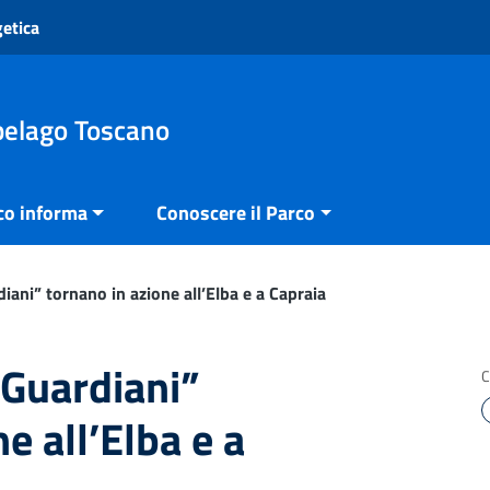
getica
pelago Toscano
co informa
Conoscere il Parco
rdiani” tornano in azione all’Elba e a Capraia
i Guardiani”
C
e all’Elba e a