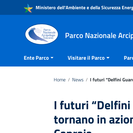
Vai ai contenuti
Ministero dell'Ambiente e della Sicurezza Ener
Vai al menu di navigazione
Vai al footer
Parco Nazionale Arci
Ente Parco
Visitare il Parco
Par
Home
/
News
/
I futuri “Delfini Gua
I futuri “Delfin
tornano in azion