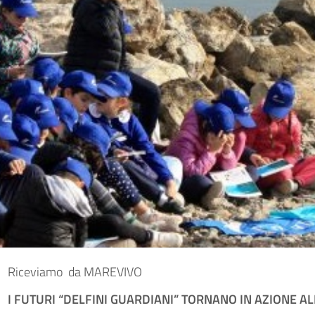
Riceviamo da MAREVIVO
I FUTURI
“
DELFINI GUARDIANI
”
TORNANO IN AZIONE ALL