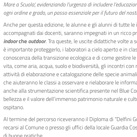
Mare a Scuola’, evidenziando l’urgenza di includere l’educazio
ogni ordine e grado, un passo essenziale per il futuro del nostr
Anche per questa edizione, le alunne e gli alunni di tutte le i
accompagnati dai docenti, saranno impegnati in un ricco 
indoor
che
outdoor
. Tra queste, le uscite didattiche volte 
è importante proteggerlo, i laboratori a cielo aperto e in cl
conoscenza della transizione ecologica e di come gestire le r
vita, come aria, acqua, suolo e biodiversità, gli incontri con r
attività di elaborazione e catalogazione delle specie animali
che aiuteranno le classi a osservare e rielaborare le inform
anche alla strumentazione scientifica presente nel Blue Co
bellezza e il valore dell’immenso patrimonio naturale e cultur
ospitano.
Al termine del percorso riceveranno il Diploma di “Delfini G
recarsi al Comune o presso gli uffici della locale Guardia Co
di buone pratiche.