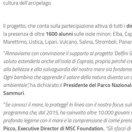
cultura dell’arcipelago.
Il progetto, che conta sulla partecipazione attiva di tutti i
di
la presenza di oltre
1600 alunni
sulle isole minori: Elba, C
Marettimo, Ustica, Lipari, Vulcano, Salina, Stromboli, Panarea
“
Rinnoviamo con convinzione il supporto al progetto ‘Delfini 
voluto estenderlo anche all’isola di Capraia, proprio perché 
alla bellezza e alla salvaguardia del nostro mare sia fondamen
Ogni bambino che apprende il valore della natura diventa un 
ambientale”,
ha dichiarato il
Presidente del Parco Nazional
Sammuri
.
“
Se conosci il mare, lo proteggi! In linea con il nostro focus su
programma che, dal 2015, ha coinvolto oltre 10.000 giovani 
profondo legame con il mare e la comprensione di come pren
Picco, Executive Director di MSC Foundation.
“Gli sforzi d