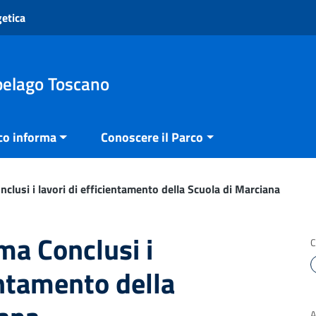
getica
pelago Toscano
co informa
Conoscere il Parco
onclusi i lavori di efficientamento della Scuola di Marciana
ima Conclusi i
C
entamento della
A