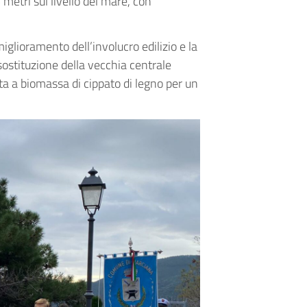
 metri sul livello del mare, con
iglioramento dell’involucro edilizio e la
a sostituzione della vecchia centrale
a a biomassa di cippato di legno per un