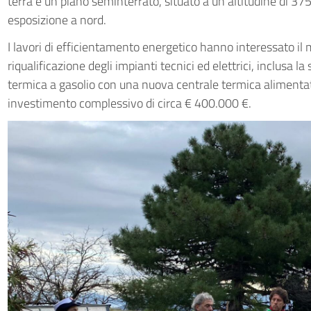
terra e un piano seminterrato, situato a un’altitudine di 375
esposizione a nord.
I lavori di efficientamento energetico hanno interessato il m
riqualificazione degli impianti tecnici ed elettrici, inclusa l
termica a gasolio con una nuova centrale termica alimentat
investimento complessivo di circa € 400.000 €.