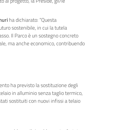
o al progetto, la Preside, gli/le
uri
ha dichiarato: “Questa
ro sostenibile, in cui la tutela
passo. Il Parco è un sostegno concreto
ntale, ma anche economico, contribuendo
vento ha previsto la sostituzione degli
 telaio in alluminio senza taglio termico,
tati sostituiti con nuovi infissi a telaio