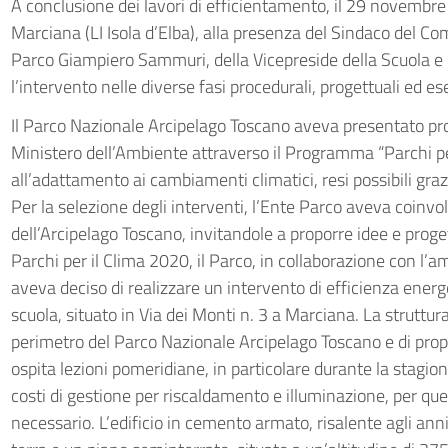
A conclusione dei lavori di efficientamento, il 29 novembre 
Marciana (LI Isola d’Elba), alla presenza del Sindaco del C
Parco Giampiero Sammuri, della Vicepreside della Scuola e 
l’intervento nelle diverse fasi procedurali, progettuali ed es
Il Parco Nazionale Arcipelago Toscano aveva presentato pro
Ministero dell’Ambiente attraverso il Programma “Parchi per
all’adattamento ai cambiamenti climatici, resi possibili grazi
Per la selezione degli interventi, l’Ente Parco aveva coinv
dell’Arcipelago Toscano, invitandole a proporre idee e proget
Parchi per il Clima 2020, il Parco, in collaborazione con l
aveva deciso di realizzare un intervento di efficienza energe
scuola, situato in Via dei Monti n. 3 a Marciana. La strut
perimetro del Parco Nazionale Arcipelago Toscano e di pro
ospita lezioni pomeridiane, in particolare durante la stagio
costi di gestione per riscaldamento e illuminazione, per qu
necessario. L’edificio in cemento armato, risalente agli ann