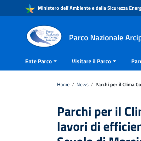
Vai ai contenuti
Ministero dell'Ambiente e della Sicurezza Ener
Vai al menu di navigazione
Vai al footer
Parco Nazionale Arci
Ente Parco
Visitare il Parco
Par
Home
/
News
/
Parchi per il Clima C
Parchi per il Cl
lavori di effici