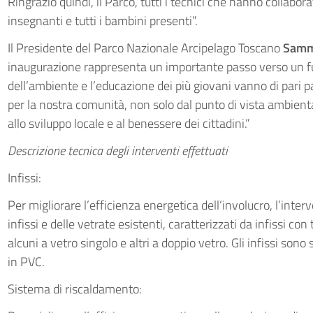
Ringrazio quindi, il Parco, tutti i tecnici che hanno collaborat
insegnanti e tutti i bambini presenti”.
Il Presidente del Parco Nazionale Arcipelago Toscano
Samm
inaugurazione rappresenta un importante passo verso un futu
dell’ambiente e l’educazione dei più giovani vanno di pari 
per la nostra comunità, non solo dal punto di vista ambie
allo sviluppo locale e al benessere dei cittadini.”
Descrizione tecnica degli interventi effettuati
Infissi:
Per migliorare l’efficienza energetica dell’involucro, l’inter
infissi e delle vetrate esistenti, caratterizzati da infissi con
alcuni a vetro singolo e altri a doppio vetro. Gli infissi sono s
in PVC.
Sistema di riscaldamento: