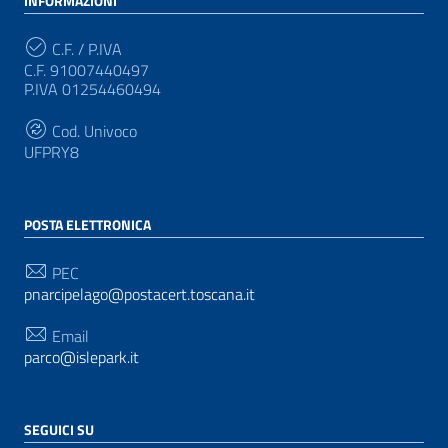
INFORMAZIONI
C.F. / P.IVA
C.F. 91007440497
P.IVA 01254460494
Cod. Univoco
UFPRY8
POSTA ELETTRONICA
PEC
pnarcipelago@postacert.toscana.it
Email
parco@islepark.it
SEGUICI SU