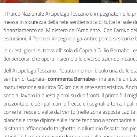
Il Parco Nazionale Arcipelago Toscano è impegnato nelle p
messa in sicurezza della rete sentieristica di tutte le isole 
finanziamento del Ministero dell’Ambiente. Con l’arrivo del
escursioni, il Parco si impegna a garantire percorsi sicuri e b
In questi giorni si trova all’Isola di Capraia Tullio Bernabei,
dei percorsi, che opera insieme alle diverse aziende incarica
dell’Arcipelago Toscano. “L’autunno non è solo una delle st
sentieri di Capraia-
commenta Bernabe
i- ma anche un buon
manutenzione sui circa 50 km della rete sentieristica. Anch
sono al lavoro in questi giorni su due fronti. Il primo è il m
orizzontale, cioè i pali con le frecce e i segnali a terra. I pal
come le frecce divelte dal vento (nelle zone esposte capita
bianche e rosse dipinte sulle rocce tendono a scomparire a c
si stanno affiancando targhette in alluminio fissate con picc
attività è la manutenzione dei sentieri dalla vegetazione che