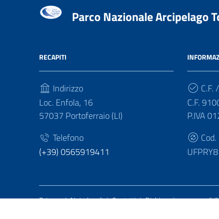
Parco Nazionale Arcipelago 
RECAPITI
INFORMAZ
Indirizzo
C.F. /
Loc. Enfola, 16
C.F. 91
57037 Portoferraio (LI)
P.IVA 0
Telefono
Cod.
(+39) 0565919411
UFPRY8
Sezione Link Utili
Privacy
|
Note legali
|
Contatti
|
Dichiarazione accessibili