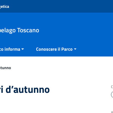
getica
pelago Toscano
co informa
Conoscere il Parco
autunno
ri d’autunno
C
A