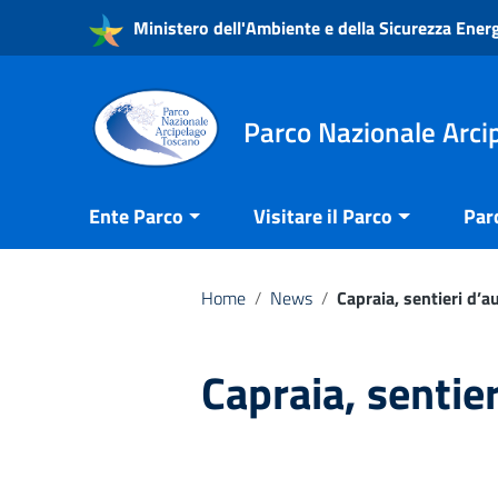
Vai ai contenuti
Ministero dell'Ambiente e della Sicurezza Ener
Vai al menu di navigazione
Vai al footer
Parco Nazionale Arci
Ente Parco
Visitare il Parco
Par
Home
/
News
/
Capraia, sentieri d’
Capraia, sentie