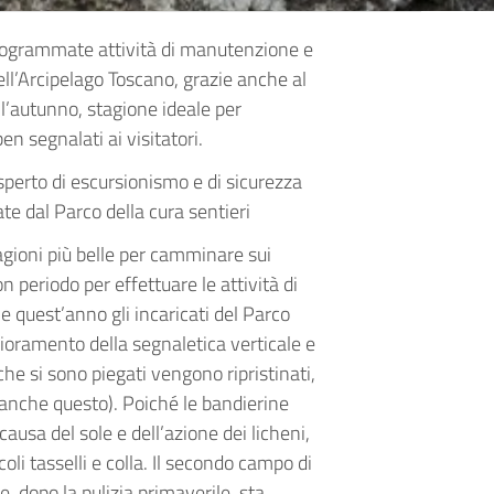
rogrammate attività di manutenzione e
dell’Arcipelago Toscano, grazie anche al
l’autunno, stagione ideale per
en segnalati ai visitatori.
 esperto di escursionismo e di sicurezza
te dal Parco della cura sentieri
agioni più belle per camminare sui
 periodo per effettuare le attività di
e quest’anno gli incaricati del Parco
iglioramento della segnaletica verticale e
i che si sono piegati vengono ripristinati,
 anche questo). Poiché le bandierine
ausa del sole e dell’azione dei licheni,
oli tasselli e colla. Il secondo campo di
, dopo la pulizia primaverile, sta