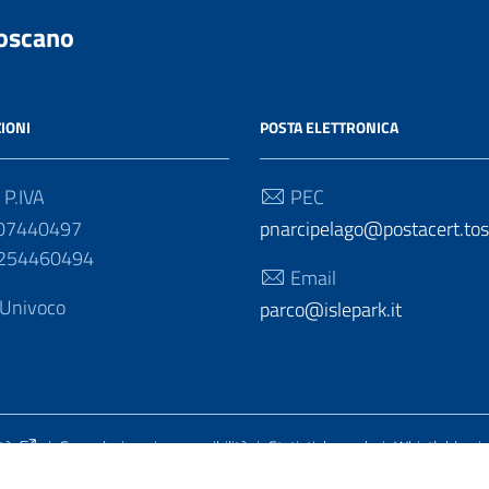
Toscano
IONI
POSTA ELETTRONICA
 P.IVA
PEC
007440497
pnarcipelago@postacert.tos
1254460494
Email
 Univoco
parco@islepark.it
tà
|
Segnalazione inaccessibilità
|
Statistiche web
|
Whistleblowi