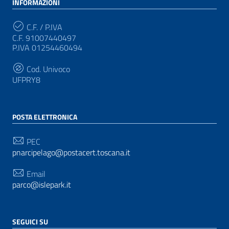
INFORMAZIONI
C.F. / P.IVA
C.F. 91007440497
P.IVA 01254460494
Cod. Univoco
UFPRY8
POSTA ELETTRONICA
PEC
pnarcipelago@postacert.toscana.it
Email
parco@islepark.it
SEGUICI SU