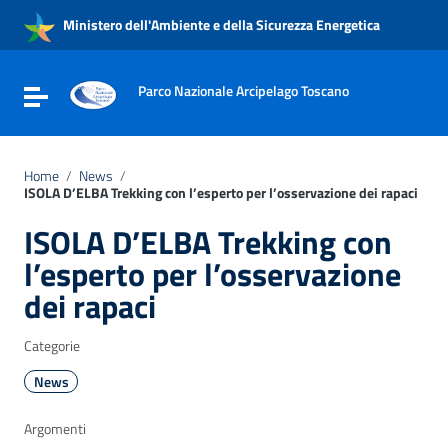
Vai ai contenuti
Ministero dell'Ambiente e della Sicurezza Energetica
Vai al menu di navigazione
Vai al footer
Parco Nazionale Arcipelago Toscano
Attiva / disattiva la navigazione
Home
/
News
/
ISOLA D’ELBA Trekking con l’esperto per l’osservazione dei rapaci
ISOLA D’ELBA Trekking con
l’esperto per l’osservazione
dei rapaci
Categorie
News
Argomenti