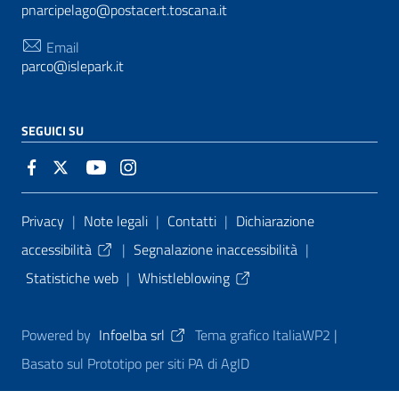
pnarcipelago@postacert.toscana.it
Email
parco@islepark.it
SEGUICI SU
Sezione Link Utili
Privacy
|
Note legali
|
Contatti
|
Dichiarazione
accessibilità
|
Segnalazione inaccessibilità
|
Statistiche web
|
Whistleblowing
Powered by
Infoelba srl
Tema grafico ItaliaWP2 |
Basato sul Prototipo per siti PA di AgID