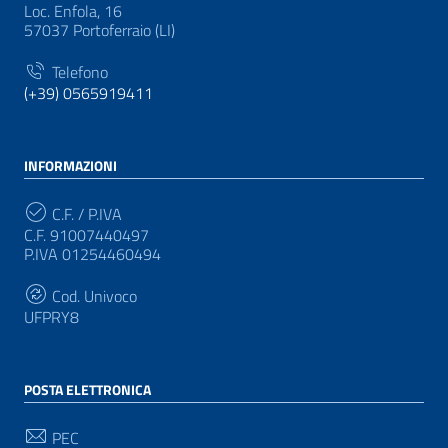
Loc. Enfola, 16
57037 Portoferraio (LI)
Telefono
(+39) 0565919411
INFORMAZIONI
C.F. / P.IVA
C.F. 91007440497
P.IVA 01254460494
Cod. Univoco
UFPRY8
POSTA ELETTRONICA
PEC