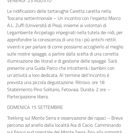
VENERDI’ 23 AGOSTO
Le nidificazioni delle tartarughe Caretta caretta nella
Toscana settentrionale – Un incontro con l’esperto Marco
A.L. Zuffi (Università di Pisa), insieme ai volontari di
Legambiente Arcipelago impegnati nella tutela dei nidi, per
approfondire la conoscenza di uno tra i più antichi rettili
viventi e per parlare di come possiamo accoglierlo al meglio
sulle nostre spiagge, a partire dalla scelta di una corretta
illuminazione dei litorali e di gestione delle spiagge. Sarà
presente una Guida Parco che intratterrà i bambini con
un’attività a loro dedicata. Al termine dell’incontro è
prevista una piccola degustazione. Ritrovo: ore 18
Stabilimento Pino Solitario, Fetovaia. Durata: 2 ore –
Partecipazione libera.
DOMENICA 15 SETTEMBRE
Trekking sul Monte Serra e osservazione dei rapaci – Breve
percorso ad anello dalla località Aia di Cacio. Camminando
sul fianco sud orientale del Monte Serra, fino alla sommità,