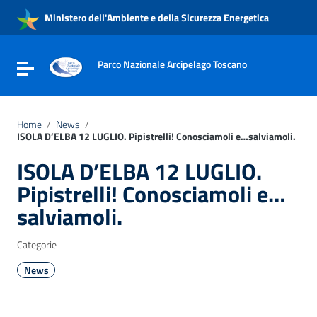
Vai ai contenuti
Ministero dell'Ambiente e della Sicurezza Energetica
Vai al menu di navigazione
Vai al footer
Parco Nazionale Arcipelago Toscano
Attiva / disattiva la navigazione
Home
/
News
/
ISOLA D’ELBA 12 LUGLIO. Pipistrelli! Conosciamoli e…salviamoli.
ISOLA D’ELBA 12 LUGLIO.
Pipistrelli! Conosciamoli e…
salviamoli.
Categorie
News