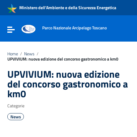
Vai ai contenuti
Ministero dell'Ambiente e della Sicurezza Energetica
Vai al menu di navigazione
Vai al footer
Parco Nazionale Arcipelago Toscano
Attiva / disattiva la navigazione
Home
/
News
/
UPVIVIUM: nuova edizione del concorso gastronomico a km0
UPVIVIUM: nuova edizione
del concorso gastronomico a
km0
Categorie
News