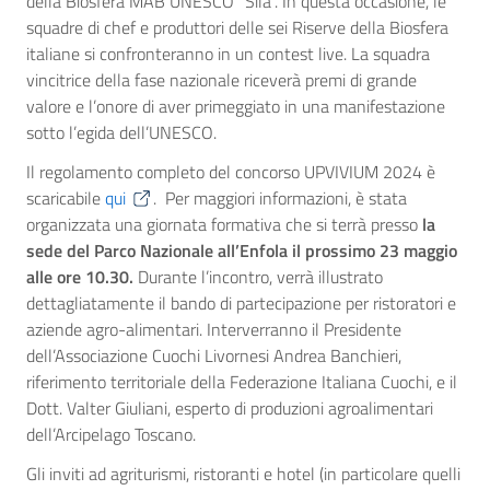
della Biosfera MAB UNESCO “Sila”. In questa occasione, le
squadre di chef e produttori delle sei Riserve della Biosfera
italiane si confronteranno in un contest live. La squadra
vincitrice della fase nazionale riceverà premi di grande
valore e l’onore di aver primeggiato in una manifestazione
sotto l’egida dell’UNESCO.
Il regolamento completo del concorso UPVIVIUM 2024 è
scaricabile
qui
. Per maggiori informazioni, è stata
organizzata una giornata formativa che si terrà presso
la
sede del Parco Nazionale
all’Enfola il prossimo 23 maggio
alle ore 10.30.
Durante l’incontro, verrà illustrato
dettagliatamente il bando di partecipazione per ristoratori e
aziende agro-alimentari. Interverranno il Presidente
dell’Associazione Cuochi Livornesi Andrea Banchieri,
riferimento territoriale della Federazione Italiana Cuochi, e il
Dott. Valter Giuliani, esperto di produzioni agroalimentari
dell’Arcipelago Toscano.
Gli inviti ad agriturismi, ristoranti e hotel (in particolare quelli