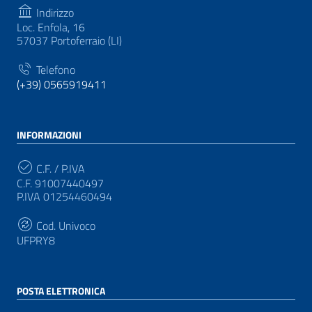
Indirizzo
Loc. Enfola, 16
57037 Portoferraio (LI)
Telefono
(+39) 0565919411
INFORMAZIONI
C.F. / P.IVA
C.F. 91007440497
P.IVA 01254460494
Cod. Univoco
UFPRY8
POSTA ELETTRONICA