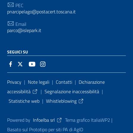
PEC
pnarcipelago@postacert.toscana.it
Email
parco@islepark.it
SEGUICI SU
Sezione Link Utili
Privacy
|
Note legali
|
Contatti
|
Dichiarazione
accessibilità
|
Segnalazione inaccessibilità
|
Statistiche web
|
Whistleblowing
Powered by
Infoelba srl
Tema grafico ItaliaWP2 |
Basato sul Prototipo per siti PA di AgID