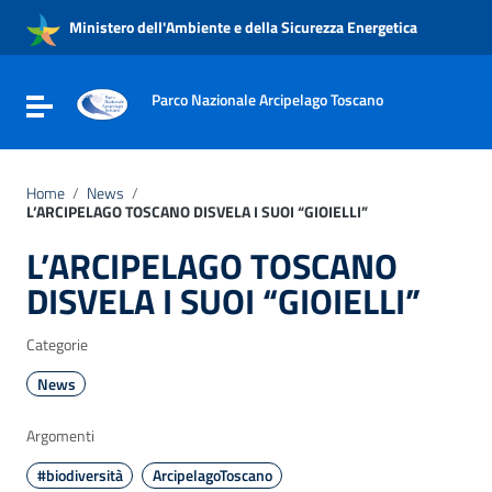
Vai ai contenuti
Ministero dell'Ambiente e della Sicurezza Energetica
Vai al menu di navigazione
Vai al footer
Parco Nazionale Arcipelago Toscano
Attiva / disattiva la navigazione
Home
/
News
/
L’ARCIPELAGO TOSCANO DISVELA I SUOI “GIOIELLI”
L’ARCIPELAGO TOSCANO
DISVELA I SUOI “GIOIELLI”
Categorie
News
Argomenti
#biodiversità
ArcipelagoToscano