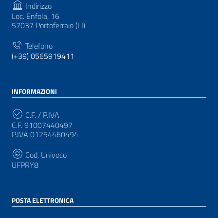
Indirizzo
Loc. Enfola, 16
57037 Portoferraio (LI)
Telefono
(+39) 0565919411
INFORMAZIONI
C.F. / P.IVA
C.F. 91007440497
P.IVA 01254460494
Cod. Univoco
UFPRY8
POSTA ELETTRONICA