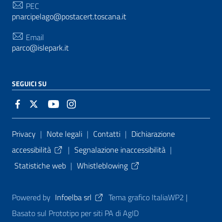
PEC
pnarcipelago@postacert.toscana.it
Email
parco@islepark.it
SEGUICI SU
Sezione Link Utili
Privacy
|
Note legali
|
Contatti
|
Dichiarazione
accessibilità
|
Segnalazione inaccessibilità
|
Statistiche web
|
Whistleblowing
Powered by
Infoelba srl
Tema grafico ItaliaWP2 |
Basato sul Prototipo per siti PA di AgID