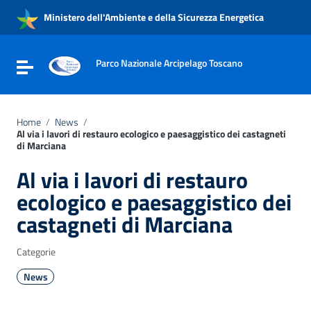
Vai ai contenuti
Ministero dell'Ambiente e della Sicurezza Energetica
Vai al menu di navigazione
Vai al footer
Parco Nazionale Arcipelago Toscano
Attiva / disattiva la navigazione
Home
/
News
/
Al via i lavori di restauro ecologico e paesaggistico dei castagneti
di Marciana
Al via i lavori di restauro
ecologico e paesaggistico dei
castagneti di Marciana
Categorie
News