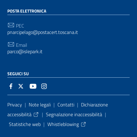
POSTA ELETTRONICA
PEC
pnarcipelago@postacert.toscana.it
Email
parco@islepark.it
SEGUICI SU
Sezione Link Utili
Privacy
|
Note legali
|
Contatti
|
Dichiarazione
accessibilità
|
Segnalazione inaccessibilità
|
Statistiche web
|
Whistleblowing