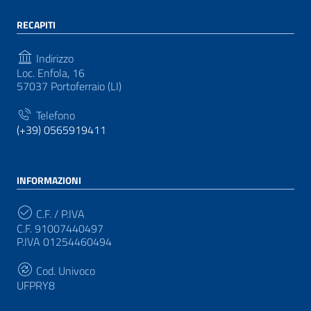
RECAPITI
Indirizzo
Loc. Enfola, 16
57037 Portoferraio (LI)
Telefono
(+39) 0565919411
INFORMAZIONI
C.F. / P.IVA
C.F. 91007440497
P.IVA 01254460494
Cod. Univoco
UFPRY8