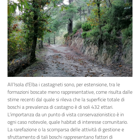
All’Isola d’Elba i castagneti sono, per estensione, tra le
formazioni boscate meno rappresentative, come risulta dalle
stime recenti dal quale si rileva che la superficie totale di
boschi a prevalenza di castagno è di soli 432 ettari.
L’importanza da un punto di vista conservazionistico è in
ogni caso notevole, quale habitat di interesse comunitario.
La rarefazione o la scomparsa delle attività di gestione e
sfruttamento di tali boschi rappresentano fattori di