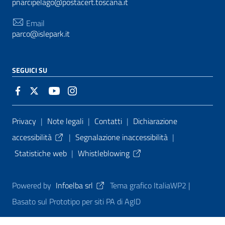
pnarcipelago@postacert.toscana.it
Email
parco@islepark.it
SEGUICI SU
Sezione Link Utili
Privacy
|
Note legali
|
Contatti
|
Dichiarazione
accessibilità
|
Segnalazione inaccessibilità
|
Statistiche web
|
Whistleblowing
Powered by
Infoelba srl
Tema grafico ItaliaWP2 |
Basato sul Prototipo per siti PA di AgID