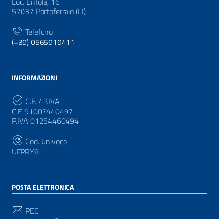
Loc. Enfola, 16
57037 Portoferraio (LI)
Telefono
(+39) 0565919411
INFORMAZIONI
C.F. / P.IVA
C.F. 91007440497
P.IVA 01254460494
Cod. Univoco
UFPRY8
POSTA ELETTRONICA
PEC