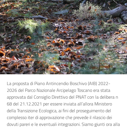
La proposta di Piano Antincendio Boschivo (AIB) 2022-
2026 del Parco Nazionale Arcipelago Toscano era stata
approvata dal Consiglio Direttivo del PNAT con la delibera n
68 del 21.12.2021 per essere inviata all’allora Ministero
della Transizione Ecologica, ai fini del proseguimento del
complesso iter di approvazione che prevede il rilascio dei
dovuti pareri e le eventuali integrazioni. Siamo giunti ora alla