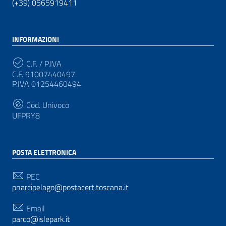
(+39) 0565919411
INFORMAZIONI
C.F. / P.IVA
C.F. 91007440497
P.IVA 01254460494
Cod. Univoco
UFPRY8
POSTA ELETTRONICA
PEC
pnarcipelago@postacert.toscana.it
Email
parco@islepark.it