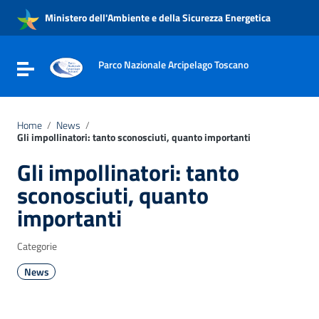
Vai ai contenuti
Ministero dell'Ambiente e della Sicurezza Energetica
Vai al menu di navigazione
Vai al footer
Parco Nazionale Arcipelago Toscano
Attiva / disattiva la navigazione
Home
/
News
/
Gli impollinatori: tanto sconosciuti, quanto importanti
Gli impollinatori: tanto
sconosciuti, quanto
importanti
Categorie
News