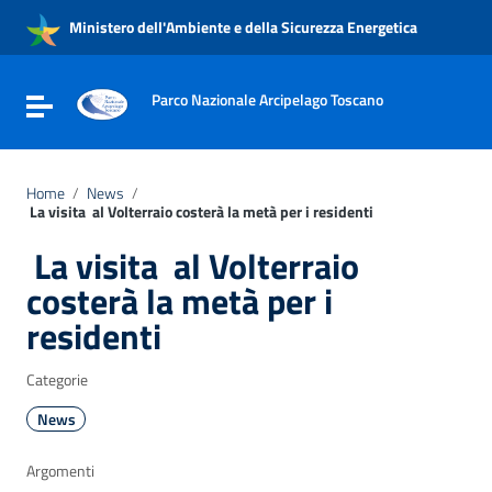
Vai ai contenuti
Ministero dell'Ambiente e della Sicurezza Energetica
Vai al menu di navigazione
Vai al footer
Parco Nazionale Arcipelago Toscano
Attiva / disattiva la navigazione
Home
/
News
/
La visita al Volterraio costerà la metà per i residenti
La visita al Volterraio
costerà la metà per i
residenti
Categorie
News
Argomenti