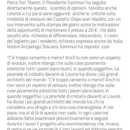
Parco Yuri Tiberto. Il Presidente Sammuri ha seguito
direttamente questo scambio di opinioni talvolta anche
colorite a cui poi si sono aggiunte anche le critiche sulla
modalità di restauro del Castello. Dopo aver ribadito, con un
suo intervento sulla stampa dei giorni scorsi le motivazioni
della opportunità di mantenere il prezzo a 20 € . Ha dato
ascolto alla richiesta di differenziare, riducendolo, il costo
del biglietto per i residenti, richiesta espressa anche da Italia
Nostra Arcipelago Toscano. Sammuri ha risposto cosi:
“C’è troppo cemento o meno? Anch’io non sono un esperto
di restauri, inoltre ritengo che sulle cose puramente
estetiche tutti i pareri siano buoni, in quando soggettivi. La
piramide di cristallo davanti al Louvre ha diviso i più grandi
architetti del mondo “C’è troppo cemento o meno? Anch’io
non sono un esperto di restauri, inoltre ritengo che sulle
cose puramente estetiche tutti i pareri siano buoni, in
quando soggettivi. La piramide di cristallo davanti al Louvre
ha diviso i più grandi architetti del mondo tra chi la
considera uno sfregio e chi una cosa meravigliosa. A me
piace, ma al di là di questo non vado. In ogni caso noi
abbiamo fatto esaminare preventivamente e seguire
durante i lavori il progetto alla sovrintendenza che, invece,
di restauri se ne intende (è il loro lavoro) ed abbiamo seguito