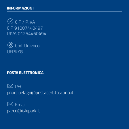
INFORMAZIONI
C.F. / P.IVA
C.F. 91007440497
P.IVA 01254460494
Cod. Univoco
UFPRY8
POSTA ELETTRONICA
PEC
pnarcipelago@postacert.toscana.it
Email
parco@islepark.it