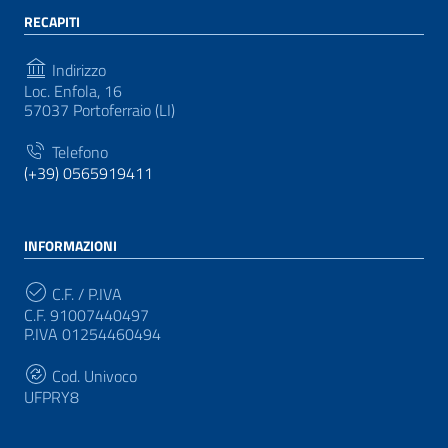
RECAPITI
Indirizzo
Loc. Enfola, 16
57037 Portoferraio (LI)
Telefono
(+39) 0565919411
INFORMAZIONI
C.F. / P.IVA
C.F. 91007440497
P.IVA 01254460494
Cod. Univoco
UFPRY8