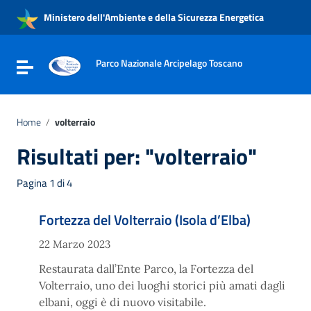
Vai ai contenuti
Ministero dell'Ambiente e della Sicurezza Energetica
Vai al menu di navigazione
Vai al footer
Parco Nazionale Arcipelago Toscano
Attiva / disattiva la navigazione
Home
/
volterraio
Risultati per: "volterraio"
Pagina 1 di 4
Fortezza del Volterraio (Isola d’Elba)
22 Marzo 2023
Restaurata dall’Ente Parco, la Fortezza del
Volterraio, uno dei luoghi storici più amati dagli
elbani, oggi è di nuovo visitabile.