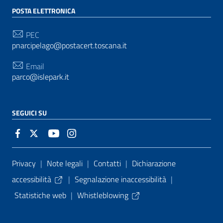
POSTA ELETTRONICA
PEC
pnarcipelago@postacert.toscana.it
Email
parco@islepark.it
SEGUICI SU
Sezione Link Utili
Privacy
|
Note legali
|
Contatti
|
Dichiarazione
accessibilità
|
Segnalazione inaccessibilità
|
Statistiche web
|
Whistleblowing